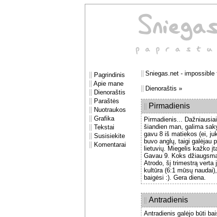
||
Sniegas.net - impossible ta
||
Pagrindinis
||
Apie mane
||
Dienoraštis »
||
Dienoraštis
||
Paraštės
||
Pirmadienis
||
Nuotraukos
||
Grafika
Pirmadienis... Dažniausiai
||
šiandien man, galima sak
Tekstai
gavu 8 iš matiekos (ei, ju
||
Susisiekite
buvo anglų, taigi galėjau 
||
Komentarai
lietuvių. Miegelis kažko įt
Gavau 9. Koks džiaugsmas.
Atrodo, šį trimestrą verta 
kultūra (6:1 mūsų naudai)
baigėsi :). Gera diena.
||
Antradienis
Antradienis galėjo būti ba