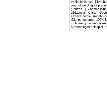
trečiadienis bus. Tikrai b
psichologe. Atėjo ir pradė
(kontras...), Chemija (Su
uždavinius. Knisa.), Geoga
Uždavė namie išmokti visą
(Dienos desertas. 100% la
mobiliako jį kolkas galima
http://sniegas.tinklapiai.l