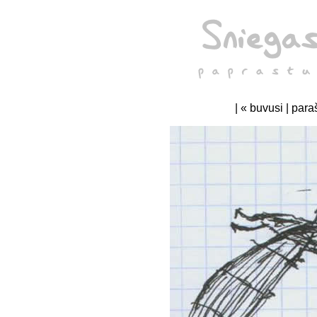
|
« buvusi
|
para