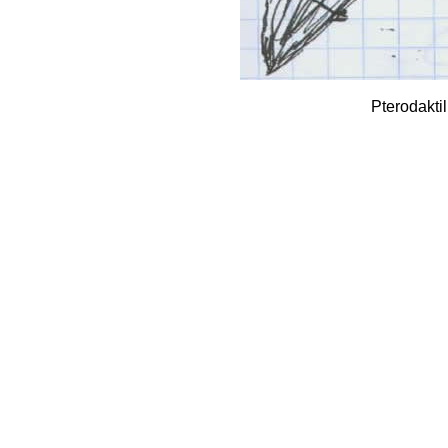
Pterodakti