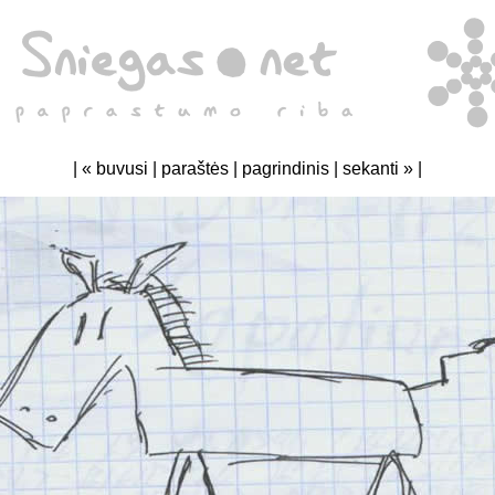
|
« buvusi
|
paraštės
|
pagrindinis
|
sekanti »
|