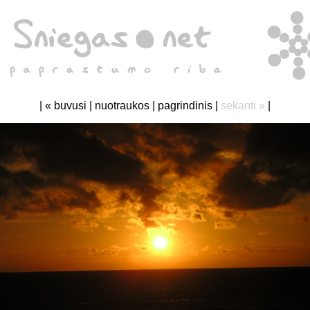
|
« buvusi
|
nuotraukos
|
pagrindinis
|
sekanti »
|